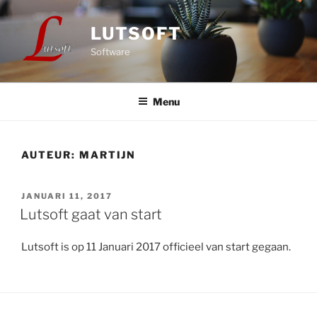
Ga
naar
LUTSOFT
de
Software
inhoud
Menu
AUTEUR:
MARTIJN
GEPLAATST
JANUARI 11, 2017
OP
Lutsoft gaat van start
Lutsoft is op 11 Januari 2017 officieel van start gegaan.