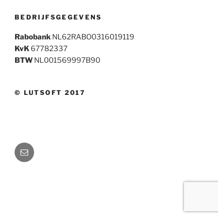
BEDRIJFSGEGEVENS
Rabobank
NL62RABO0316019119
KvK
67782337
BTW
NL001569997B90
© LUTSOFT 2017
E-
mail