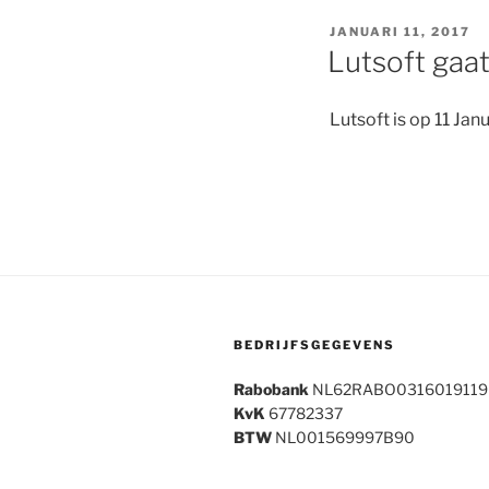
GEPLAATST
JANUARI 11, 2017
OP
Lutsoft gaat
Lutsoft is op 11 Jan
BEDRIJFSGEGEVENS
Rabobank
NL62RABO0316019119
KvK
67782337
BTW
NL001569997B90