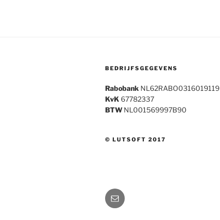
BEDRIJFSGEGEVENS
Rabobank
NL62RABO0316019119
KvK
67782337
BTW
NL001569997B90
© LUTSOFT 2017
E-
mail